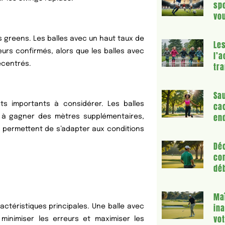
spo
vo
les greens. Les balles avec un haut taux de
Les
eurs confirmés, alors que les balles avec
l’a
écentrés.
tr
Sau
ca
ts importants à considérer. Les balles
en
s à gagner des mètres supplémentaires,
e permettent de s’adapter aux conditions
Déc
con
déb
Maî
ina
actéristiques principales. Une balle avec
vot
minimiser les erreurs et maximiser les