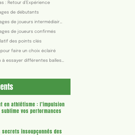
s : Retour d’Expérience
ages de débutants
Témoignages de joueurs intermédiaires
ages de joueurs confirmés
latif des points clés
 pour faire un choix éclairé
Invitation à essayer différentes balles pour trouver celle qui convient le mieux
cents
t en athlétisme : l’impulsion
i sublime vos performances
s secrets insoupçonnés des