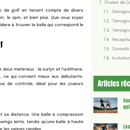
Études de Ca
les de golf en tenant compte de divers
Témoign
on, le spin, et bien plus. Que vous soyez
dera à trouver la balle qui correspond le
Témoign
Récapitu
f
Conseils
 deux matériaux : le surlyn et l’uréthane.
n, ce qui convient mieux aux débutants.
Articles ré
us de contrôle, idéal pour les joueurs
Sau
qu
et sa distance. Une balle à compression
swings lents, tandis qu’une balle à haute
Le
r les swings rapides.