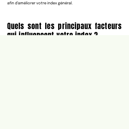
afin d’améliorer votre index général.
Quels sont les principaux facteurs
qui influencent votre index ?
L’index de golf est un outil qui mesure la capacité d’un joueur
à jouer sur le parcours
. Il est fondamental pour les golfeurs de
comprendre comment ils peuvent améliorer leur index de golf.
Il y a plusieurs facteurs qui influencent votre index de golf.
Tout d’abord, la pratique et l’entraînement sont essentiels
pour améliorer votre jeu et votre index de golf. Vous pouvez
vous entraîner sur des
exercices spécifiques ou en prenant
des leçons avec un professionnel du golf.
De plus, une bonne
technique et une bonne posture sont nécessaires pour
obtenir un meilleur score. Enfin, le matériel utilisé peut